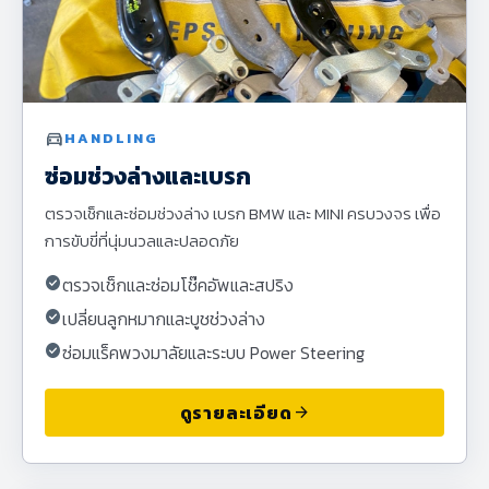
directions_car
HANDLING
ซ่อมช่วงล่างและเบรก
ตรวจเช็กและซ่อมช่วงล่าง เบรก BMW และ MINI ครบวงจร เพื่อ
การขับขี่ที่นุ่มนวลและปลอดภัย
check_circle
ตรวจเช็กและซ่อมโช๊คอัพและสปริง
check_circle
เปลี่ยนลูกหมากและบูชช่วงล่าง
check_circle
ซ่อมแร็คพวงมาลัยและระบบ Power Steering
ดูรายละเอียด
arrow_forward