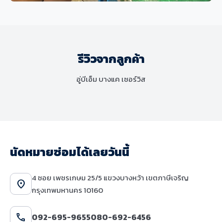
ช่วงล่างและเบรก
MINI Cooper S F56 เปลี่ยนโช๊คอัพและ
ชุดยางกันกระแทก แก้ไขปัญหาระบบ
รีวิวจากลูกค้า
ช่วงล่างมีเสียงดังและเสื่อมสภาพ
อู่บีเอ็ม บางแค เซอร์วิส
นัดหมายซ่อมได้เลยวันนี้
4 ซอย เพชรเกษม 25/5 แขวงบางหว้า เขตภาษีเจริญ
location_on
กรุงเทพมหานคร 10160
call
092-695-9655
080-692-6456