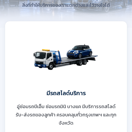
สิ่งที่ทำให้บริการของเราแตกต่างและไว้วางใจได้
มีรถสไลด์บริการ
อู่ซ่อมรถบีเอ็ม ซ่อมรถมินิ บางแค มีบริการรถสไลด์
รับ-ส่งรถของลูกค้า ครอบคลุมทั่วกรุงเทพฯ และทุก
จังหวัด