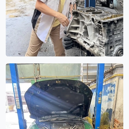
เครื่องยนต์
BMW 320i E90 โอเวอร์ฮอล
เครื่องยนต์ N46 แก้ปัญหาอาการกิน
น้ำมันเครื่องและควันขาว
BMW 320i