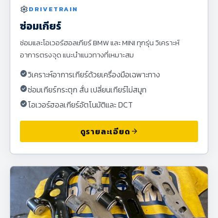
settings
DRIVETRAIN
ซ่อมเกียร์
ซ่อมและโอเวอร์ฮอลเกียร์ BMW และ MINI ทุกรุ่น วิเคราะห์
อาการตรงจุด แนะนำแนวทางที่เหมาะสม
check_circle
วิเคราะห์อาการเกียร์ด้วยเครื่องมือเฉพาะทาง
check_circle
ซ่อมเกียร์กระตุก สั่น เปลี่ยนเกียร์ไม่สมูท
check_circle
โอเวอร์ฮอลเกียร์อัตโนมัติและ DCT
ดูรายละเอียด
arrow_forward