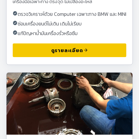
เครื่องมือเฉพาะทาง ตรงจุด ไม่เปลืองอะไหล่
check_circle
ตรวจวิเคราะห์ด้วย Computer เฉพาะทาง BMW และ MINI
check_circle
ซ่อมเครื่องยนต์ไม่เดิน เดินไม่เรียบ
check_circle
แก้ปัญหาน้ำมันเครื่องรั่วหรือซึม
ดูรายละเอียด
arrow_forward