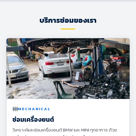
บริการซ่อมของเรา
settings_input_component
MECHANICAL
ซ่อมเครื่องยนต์
วิเคราะห์และซ่อมเครื่องยนต์ BMW และ MINI ทุกอาการ ด้วย