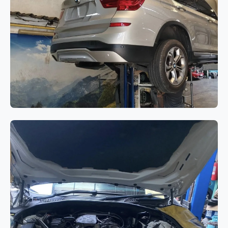
BMW Series 7 G12
เกียร์
BMW X3 F25 ไฟ Drivetrain
Warning แสดงผล พร้อมอาการเสียง
ดังจากระบบขับเคลื่อน 4 ล้อ (xDrive)