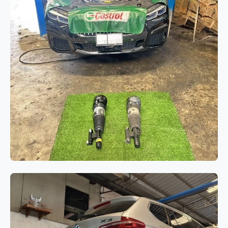
ช่วงล่างและเบรก
BMW Series 7 G12 เปลี่ยนโช๊คอัพถุง
ลมคู่หน้า แก้ไขปัญหาระบบช่วงล่าง
ทรุดและรถมีอาการเอียง