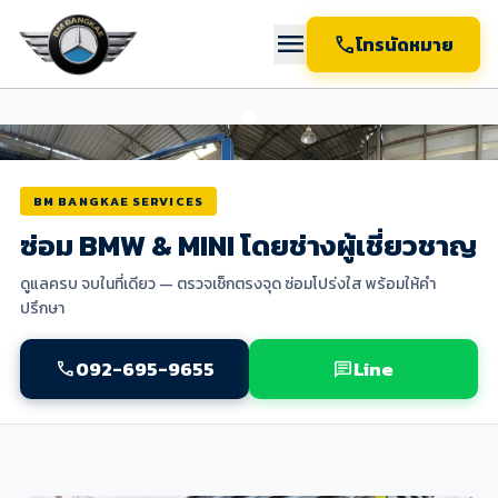
menu
call
โทรนัดหมาย
BM BANGKAE SERVICES
ซ่อม BMW & MINI โดยช่างผู้เชี่ยวชาญ
ดูแลครบ จบในที่เดียว — ตรวจเช็กตรงจุด ซ่อมโปร่งใส พร้อมให้คำ
ปรึกษา
092-695-9655
Line
call
chat