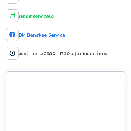
chat
@bomservice65
BM Bangkae Service
schedule
จันทร์ – เสาร์: 08:30 – 17:30 น. | อาทิตย์ปิดทำการ