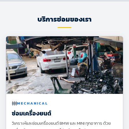
บริการซ่อมของเรา
settings_input_component
MECHANICAL
ซ่อมเครื่องยนต์
วิเคราะห์และซ่อมเครื่องยนต์ BMW และ MINI ทุกอาการ ด้วย