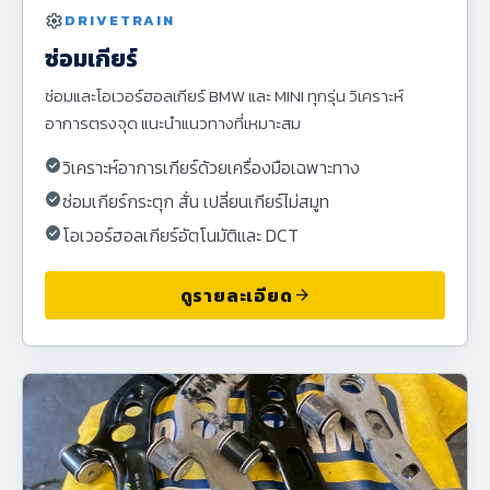
settings
DRIVETRAIN
ซ่อมเกียร์
ซ่อมและโอเวอร์ฮอลเกียร์ BMW และ MINI ทุกรุ่น วิเคราะห์
อาการตรงจุด แนะนำแนวทางที่เหมาะสม
check_circle
วิเคราะห์อาการเกียร์ด้วยเครื่องมือเฉพาะทาง
check_circle
ซ่อมเกียร์กระตุก สั่น เปลี่ยนเกียร์ไม่สมูท
check_circle
โอเวอร์ฮอลเกียร์อัตโนมัติและ DCT
ดูรายละเอียด
arrow_forward