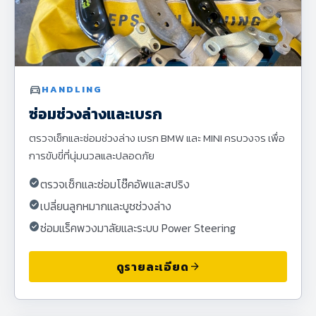
directions_car
HANDLING
ซ่อมช่วงล่างและเบรก
ตรวจเช็กและซ่อมช่วงล่าง เบรก BMW และ MINI ครบวงจร เพื่อ
การขับขี่ที่นุ่มนวลและปลอดภัย
check_circle
ตรวจเช็กและซ่อมโช๊คอัพและสปริง
check_circle
เปลี่ยนลูกหมากและบูชช่วงล่าง
check_circle
ซ่อมแร็คพวงมาลัยและระบบ Power Steering
ดูรายละเอียด
arrow_forward