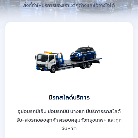
สิ่งที่ทำให้บริการของเราแตกต่างและไว้วางใจได้
มีรถสไลด์บริการ
อู่ซ่อมรถบีเอ็ม ซ่อมรถมินิ บางแค มีบริการรถสไลด์
รับ-ส่งรถของลูกค้า ครอบคลุมทั่วกรุงเทพฯ และทุก
จังหวัด