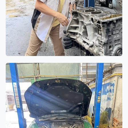
เครื่องยนต์
BMW 320i E90 โอเวอร์ฮอล
เครื่องยนต์ N46 แก้ปัญหาอาการกิน
น้ำมันเครื่องและควันขาว
BMW 320i