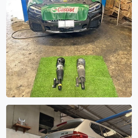
ช่วงล่างและเบรก
BMW Series 7 G12 เปลี่ยนโช๊คอัพถุง
ลมคู่หน้า แก้ไขปัญหาระบบช่วงล่าง
ทรุดและรถมีอาการเอียง