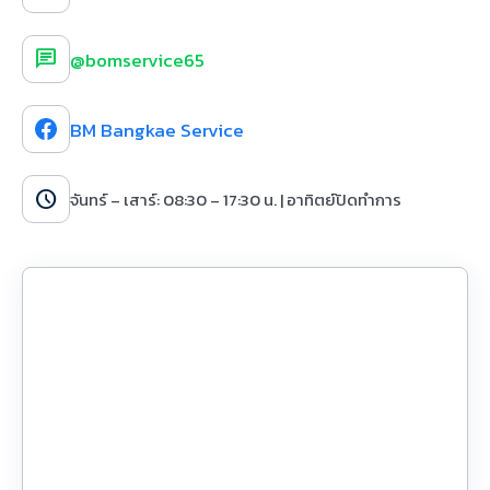
chat
@bomservice65
BM Bangkae Service
schedule
จันทร์ – เสาร์: 08:30 – 17:30 น. | อาทิตย์ปิดทำการ