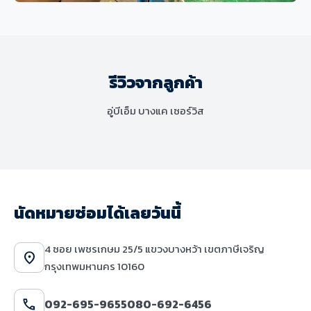
ช่วงล่างและเบรก
MINI Cooper S F56 เปลี่ยนโช๊คอัพและ
ชุดยางกันกระแทก แก้ไขปัญหาระบบ
รีวิวจากลูกค้า
ช่วงล่างมีเสียงดังและเสื่อมสภาพ
อู่บีเอ็ม บางแค เซอร์วิส
นัดหมายซ่อมได้เลยวันนี้
4 ซอย เพชรเกษม 25/5 แขวงบางหว้า เขตภาษีเจริญ
location_on
กรุงเทพมหานคร 10160
call
092-695-9655
080-692-6456