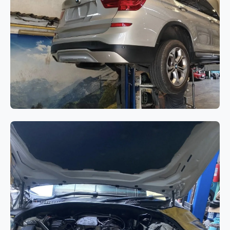
BMW Series 7 G12
เกียร์
BMW X3 F25 ไฟ Drivetrain
Warning แสดงผล พร้อมอาการเสียง
ดังจากระบบขับเคลื่อน 4 ล้อ (xDrive)