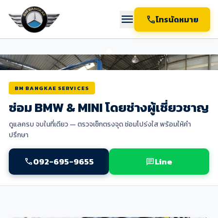
menu
call
โทรนัดหมาย
BM BANGKAE SERVICES
ซ่อม BMW & MINI โดยช่างผู้เชี่ยวชาญ
ดูแลครบ จบในที่เดียว — ตรวจเช็กตรงจุด ซ่อมโปร่งใส พร้อมให้คำ
ปรึกษา
092-695-9655
Line
call
chat