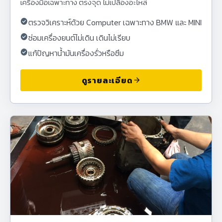
เครื่องมือเฉพาะทาง ตรงจุด ไม่เปลืองอะไหล่
check_circle
ตรวจวิเคราะห์ด้วย Computer เฉพาะทาง BMW และ MINI
check_circle
ซ่อมเครื่องยนต์ไม่เดิน เดินไม่เรียบ
check_circle
แก้ปัญหาน้ำมันเครื่องรั่วหรือซึม
ดูรายละเอียด
arrow_forward