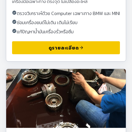
เครื่องมือเฉพาะทาง ตรงจุด ไม่เปลืองอะไหล่
check_circle
ตรวจวิเคราะห์ด้วย Computer เฉพาะทาง BMW และ MINI
check_circle
ซ่อมเครื่องยนต์ไม่เดิน เดินไม่เรียบ
check_circle
แก้ปัญหาน้ำมันเครื่องรั่วหรือซึม
ดูรายละเอียด
arrow_forward