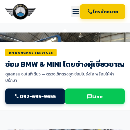
menu
call
โทรนัดหมาย
BM BANGKAE SERVICES
ซ่อม BMW & MINI โดยช่างผู้เชี่ยวชาญ
ดูแลครบ จบในที่เดียว — ตรวจเช็กตรงจุด ซ่อมโปร่งใส พร้อมให้คำ
ปรึกษา
092-695-9655
Line
call
chat