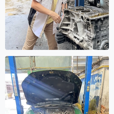
เครื่องยนต์
BMW 320i E90 โอเวอร์ฮอล
เครื่องยนต์ N46 แก้ปัญหาอาการกิน
น้ำมันเครื่องและควันขาว
BMW 320i