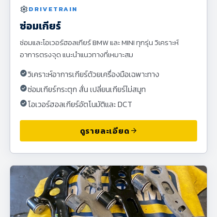
settings
DRIVETRAIN
ซ่อมเกียร์
ซ่อมและโอเวอร์ฮอลเกียร์ BMW และ MINI ทุกรุ่น วิเคราะห์
อาการตรงจุด แนะนำแนวทางที่เหมาะสม
check_circle
วิเคราะห์อาการเกียร์ด้วยเครื่องมือเฉพาะทาง
check_circle
ซ่อมเกียร์กระตุก สั่น เปลี่ยนเกียร์ไม่สมูท
check_circle
โอเวอร์ฮอลเกียร์อัตโนมัติและ DCT
ดูรายละเอียด
arrow_forward