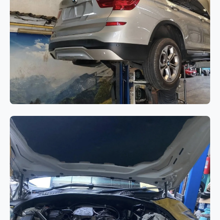
BMW Series 7 G12
เกียร์
BMW X3 F25 ไฟ Drivetrain
Warning แสดงผล พร้อมอาการเสียง
ดังจากระบบขับเคลื่อน 4 ล้อ (xDrive)