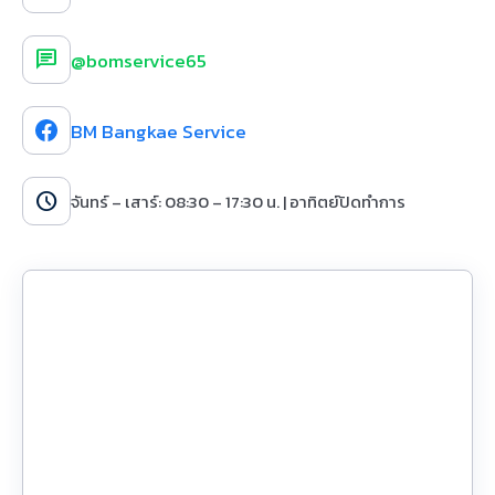
chat
@bomservice65
BM Bangkae Service
schedule
จันทร์ – เสาร์: 08:30 – 17:30 น. | อาทิตย์ปิดทำการ