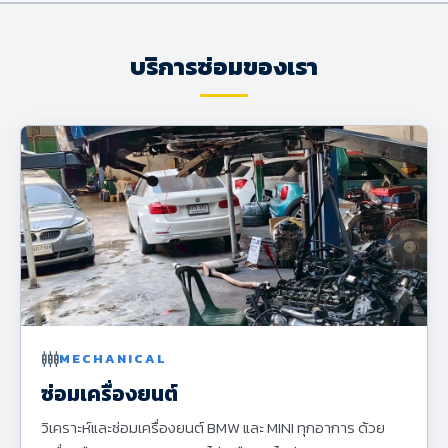
บริการซ่อมของเรา
settings_input_component
MECHANICAL
ซ่อมเครื่องยนต์
วิเคราะห์และซ่อมเครื่องยนต์ BMW และ MINI ทุกอาการ ด้วย