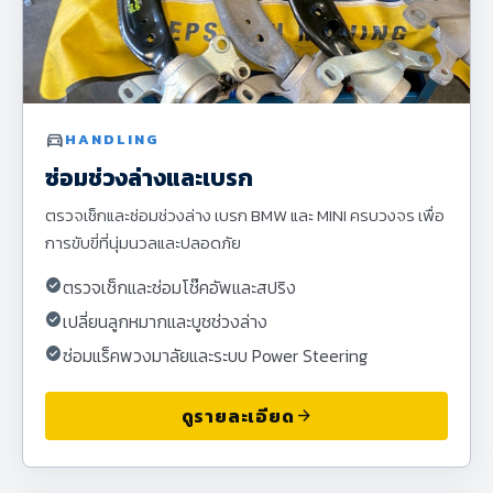
directions_car
HANDLING
ซ่อมช่วงล่างและเบรก
ตรวจเช็กและซ่อมช่วงล่าง เบรก BMW และ MINI ครบวงจร เพื่อ
การขับขี่ที่นุ่มนวลและปลอดภัย
check_circle
ตรวจเช็กและซ่อมโช๊คอัพและสปริง
check_circle
เปลี่ยนลูกหมากและบูชช่วงล่าง
check_circle
ซ่อมแร็คพวงมาลัยและระบบ Power Steering
ดูรายละเอียด
arrow_forward