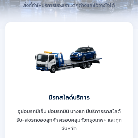
สิ่งที่ทำให้บริการของเราแตกต่างและไว้วางใจได้
มีรถสไลด์บริการ
อู่ซ่อมรถบีเอ็ม ซ่อมรถมินิ บางแค มีบริการรถสไลด์
รับ-ส่งรถของลูกค้า ครอบคลุมทั่วกรุงเทพฯ และทุก
จังหวัด