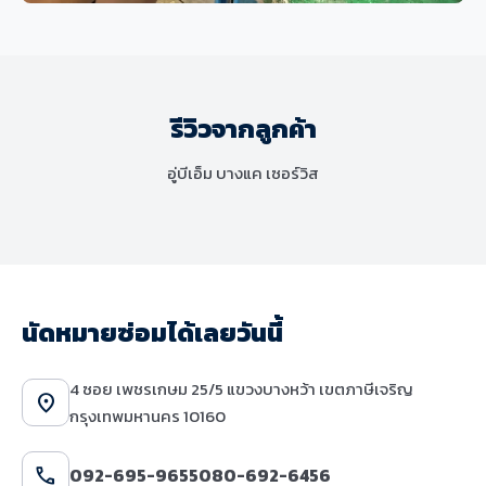
ช่วงล่างและเบรก
MINI Cooper S F56 เปลี่ยนโช๊คอัพและ
ชุดยางกันกระแทก แก้ไขปัญหาระบบ
รีวิวจากลูกค้า
ช่วงล่างมีเสียงดังและเสื่อมสภาพ
อู่บีเอ็ม บางแค เซอร์วิส
นัดหมายซ่อมได้เลยวันนี้
4 ซอย เพชรเกษม 25/5 แขวงบางหว้า เขตภาษีเจริญ
location_on
กรุงเทพมหานคร 10160
call
092-695-9655
080-692-6456