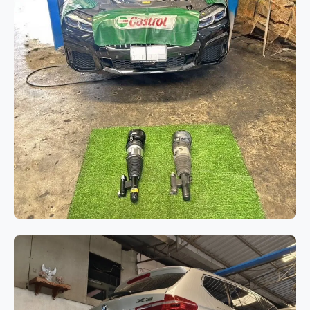
ช่วงล่างและเบรก
BMW Series 7 G12 เปลี่ยนโช๊คอัพถุง
ลมคู่หน้า แก้ไขปัญหาระบบช่วงล่าง
ทรุดและรถมีอาการเอียง