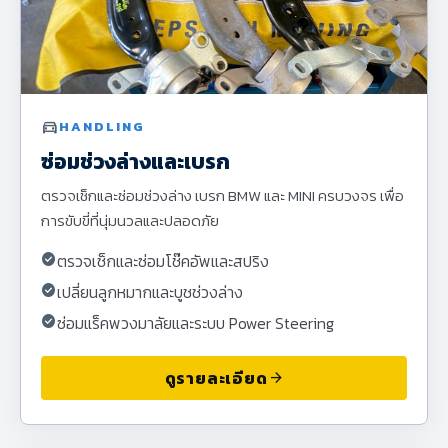
directions_car
HANDLING
ซ่อมช่วงล่างและเบรก
ตรวจเช็กและซ่อมช่วงล่าง เบรก BMW และ MINI ครบวงจร เพื่อ
การขับขี่ที่นุ่มนวลและปลอดภัย
check_circle
ตรวจเช็กและซ่อมโช๊คอัพและสปริง
check_circle
เปลี่ยนลูกหมากและบูชช่วงล่าง
check_circle
ซ่อมแร็คพวงมาลัยและระบบ Power Steering
ดูรายละเอียด
arrow_forward