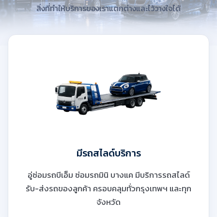
สิ่งที่ทำให้บริการของเราแตกต่างและไว้วางใจได้
มีรถสไลด์บริการ
อู่ซ่อมรถบีเอ็ม ซ่อมรถมินิ บางแค มีบริการรถสไลด์
รับ-ส่งรถของลูกค้า ครอบคลุมทั่วกรุงเทพฯ และทุก
จังหวัด