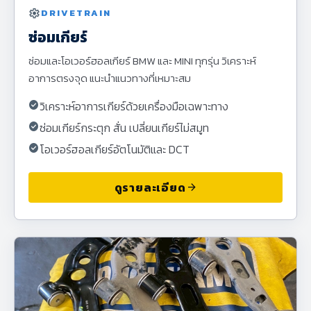
settings
DRIVETRAIN
ซ่อมเกียร์
ซ่อมและโอเวอร์ฮอลเกียร์ BMW และ MINI ทุกรุ่น วิเคราะห์
อาการตรงจุด แนะนำแนวทางที่เหมาะสม
check_circle
วิเคราะห์อาการเกียร์ด้วยเครื่องมือเฉพาะทาง
check_circle
ซ่อมเกียร์กระตุก สั่น เปลี่ยนเกียร์ไม่สมูท
check_circle
โอเวอร์ฮอลเกียร์อัตโนมัติและ DCT
ดูรายละเอียด
arrow_forward