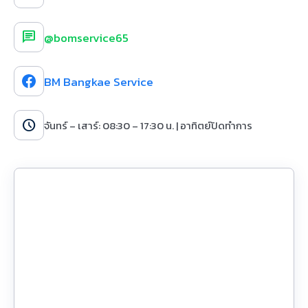
chat
@bomservice65
BM Bangkae Service
schedule
จันทร์ – เสาร์: 08:30 – 17:30 น. | อาทิตย์ปิดทำการ