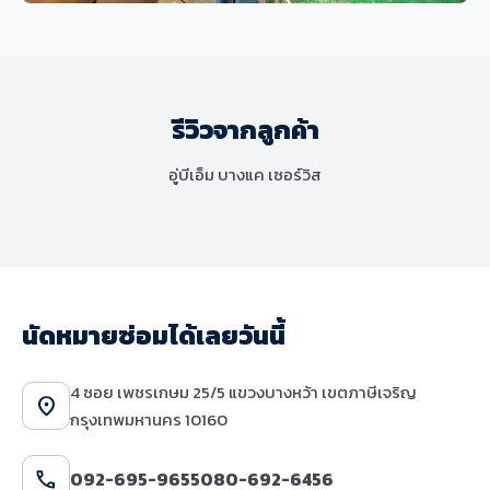
ช่วงล่างและเบรก
MINI Cooper S F56 เปลี่ยนโช๊คอัพและ
ชุดยางกันกระแทก แก้ไขปัญหาระบบ
รีวิวจากลูกค้า
ช่วงล่างมีเสียงดังและเสื่อมสภาพ
อู่บีเอ็ม บางแค เซอร์วิส
นัดหมายซ่อมได้เลยวันนี้
4 ซอย เพชรเกษม 25/5 แขวงบางหว้า เขตภาษีเจริญ
location_on
กรุงเทพมหานคร 10160
call
092-695-9655
080-692-6456