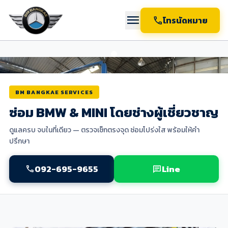
menu
call
โทรนัดหมาย
BM BANGKAE SERVICES
ซ่อม BMW & MINI โดยช่างผู้เชี่ยวชาญ
ดูแลครบ จบในที่เดียว — ตรวจเช็กตรงจุด ซ่อมโปร่งใส พร้อมให้คำ
ปรึกษา
092-695-9655
Line
call
chat