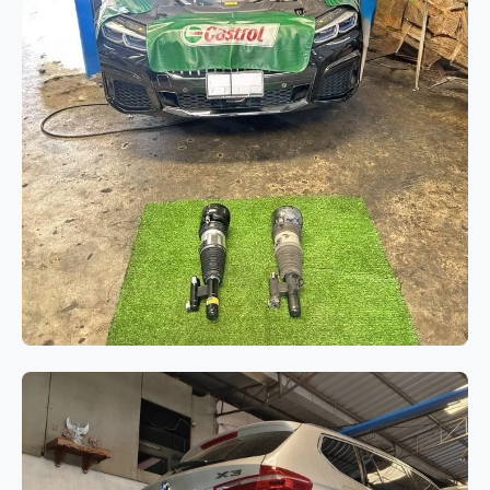
ช่วงล่างและเบรก
BMW Series 7 G12 เปลี่ยนโช๊คอัพถุง
ลมคู่หน้า แก้ไขปัญหาระบบช่วงล่าง
ทรุดและรถมีอาการเอียง