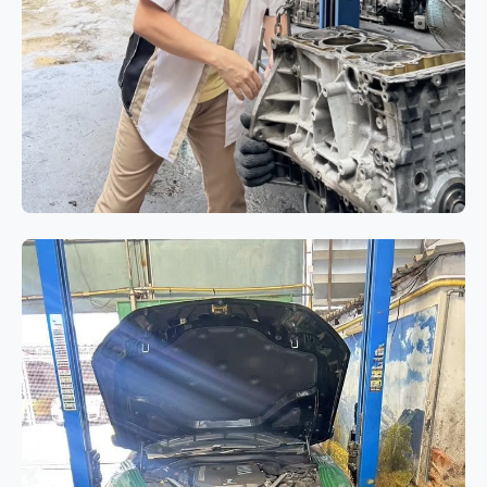
เครื่องยนต์
BMW 320i E90 โอเวอร์ฮอล
เครื่องยนต์ N46 แก้ปัญหาอาการกิน
น้ำมันเครื่องและควันขาว
BMW 320i