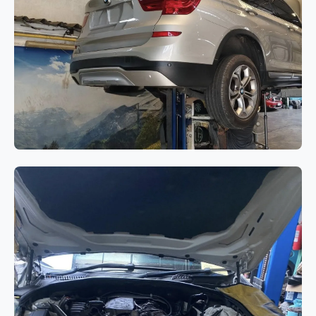
BMW Series 7 G12
เกียร์
BMW X3 F25 ไฟ Drivetrain
Warning แสดงผล พร้อมอาการเสียง
ดังจากระบบขับเคลื่อน 4 ล้อ (xDrive)