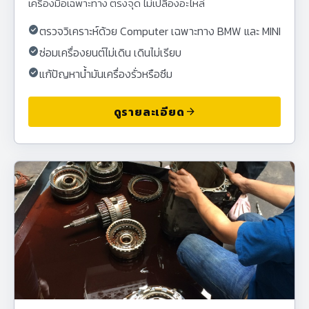
เครื่องมือเฉพาะทาง ตรงจุด ไม่เปลืองอะไหล่
check_circle
ตรวจวิเคราะห์ด้วย Computer เฉพาะทาง BMW และ MINI
check_circle
ซ่อมเครื่องยนต์ไม่เดิน เดินไม่เรียบ
check_circle
แก้ปัญหาน้ำมันเครื่องรั่วหรือซึม
ดูรายละเอียด
arrow_forward