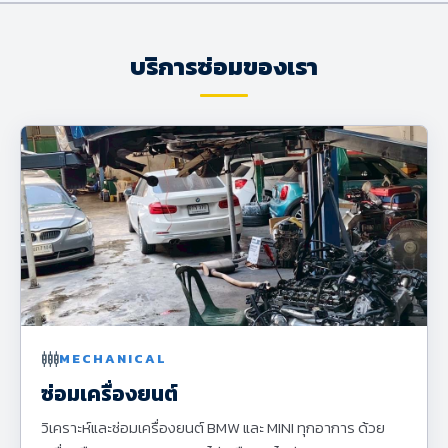
บริการซ่อมของเรา
settings_input_component
MECHANICAL
ซ่อมเครื่องยนต์
วิเคราะห์และซ่อมเครื่องยนต์ BMW และ MINI ทุกอาการ ด้วย