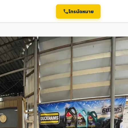
call
โทรนัดหมาย