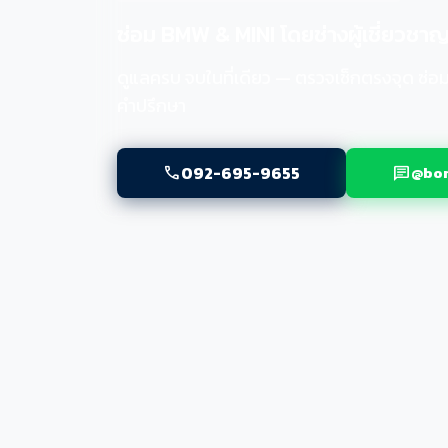
ซ่อม BMW & MINI โดยช่างผู้เชี่ยวชา
ดูแลครบ จบในที่เดียว — ตรวจเช็กตรงจุด ซ่อม
คำปรึกษา
092-695-9655
@bom
call
chat