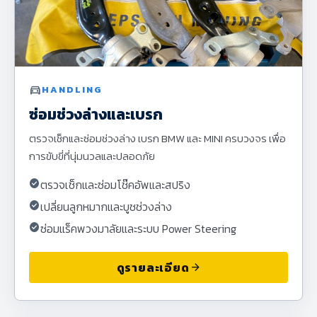
directions_car
HANDLING
ซ่อมช่วงล่างและเบรก
ตรวจเช็กและซ่อมช่วงล่าง เบรก BMW และ MINI ครบวงจร เพื่อ
การขับขี่ที่นุ่มนวลและปลอดภัย
check_circle
ตรวจเช็กและซ่อมโช๊คอัพและสปริง
check_circle
เปลี่ยนลูกหมากและบูชช่วงล่าง
check_circle
ซ่อมแร็คพวงมาลัยและระบบ Power Steering
ดูรายละเอียด
arrow_forward