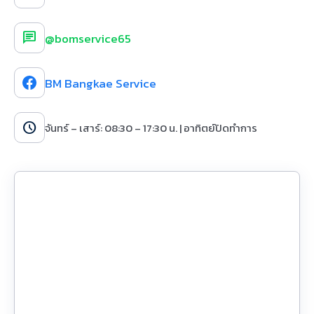
chat
@bomservice65
BM Bangkae Service
schedule
จันทร์ – เสาร์: 08:30 – 17:30 น. | อาทิตย์ปิดทำการ