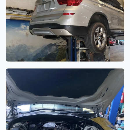
BMW Series 7 G12
เกียร์
BMW X3 F25 ไฟ Drivetrain
Warning แสดงผล พร้อมอาการเสียง
ดังจากระบบขับเคลื่อน 4 ล้อ (xDrive)