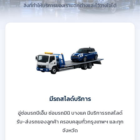
สิ่งที่ทำให้บริการของเราแตกต่างและไว้วางใจได้
มีรถสไลด์บริการ
อู่ซ่อมรถบีเอ็ม ซ่อมรถมินิ บางแค มีบริการรถสไลด์
รับ-ส่งรถของลูกค้า ครอบคลุมทั่วกรุงเทพฯ และทุก
จังหวัด