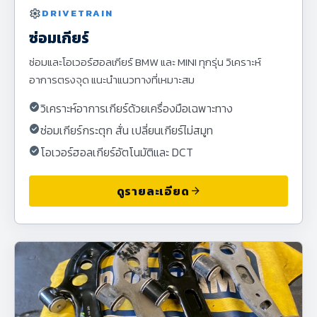
settings
DRIVETRAIN
ซ่อมเกียร์
ซ่อมและโอเวอร์ฮอลเกียร์ BMW และ MINI ทุกรุ่น วิเคราะห์
อาการตรงจุด แนะนำแนวทางที่เหมาะสม
check_circle
วิเคราะห์อาการเกียร์ด้วยเครื่องมือเฉพาะทาง
check_circle
ซ่อมเกียร์กระตุก สั่น เปลี่ยนเกียร์ไม่สมูท
check_circle
โอเวอร์ฮอลเกียร์อัตโนมัติและ DCT
ดูรายละเอียด
arrow_forward