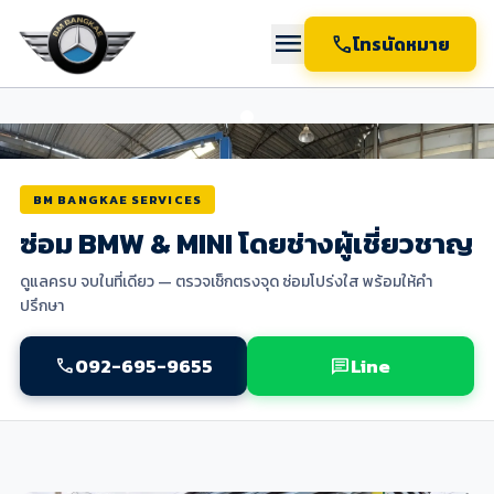
menu
call
โทรนัดหมาย
BM BANGKAE SERVICES
ซ่อม BMW & MINI โดยช่างผู้เชี่ยวชาญ
ดูแลครบ จบในที่เดียว — ตรวจเช็กตรงจุด ซ่อมโปร่งใส พร้อมให้คำ
ปรึกษา
092-695-9655
Line
call
chat