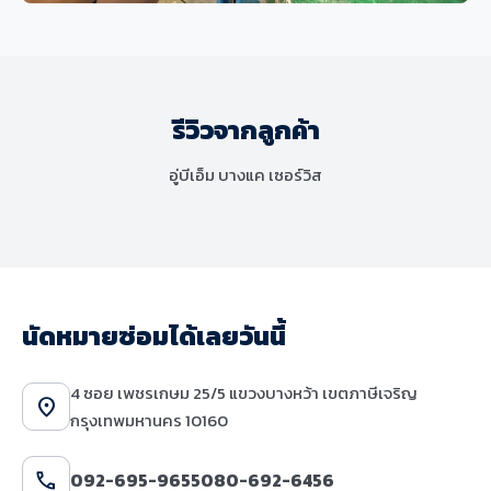
ช่วงล่างและเบรก
MINI Cooper S F56 เปลี่ยนโช๊คอัพและ
ชุดยางกันกระแทก แก้ไขปัญหาระบบ
รีวิวจากลูกค้า
ช่วงล่างมีเสียงดังและเสื่อมสภาพ
อู่บีเอ็ม บางแค เซอร์วิส
นัดหมายซ่อมได้เลยวันนี้
4 ซอย เพชรเกษม 25/5 แขวงบางหว้า เขตภาษีเจริญ
location_on
กรุงเทพมหานคร 10160
call
092-695-9655
080-692-6456