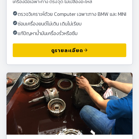
เครื่องมือเฉพาะทาง ตรงจุด ไม่เปลืองอะไหล่
check_circle
ตรวจวิเคราะห์ด้วย Computer เฉพาะทาง BMW และ MINI
check_circle
ซ่อมเครื่องยนต์ไม่เดิน เดินไม่เรียบ
check_circle
แก้ปัญหาน้ำมันเครื่องรั่วหรือซึม
ดูรายละเอียด
arrow_forward