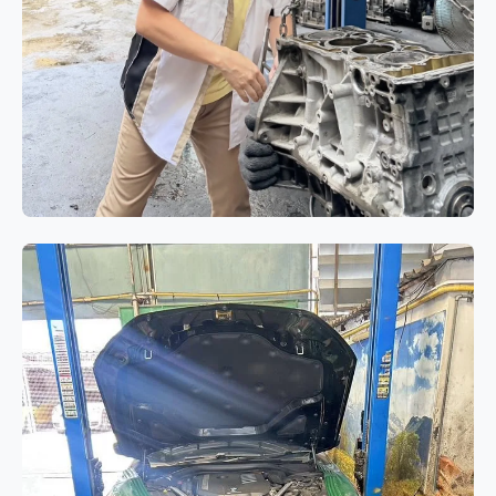
เครื่องยนต์
BMW 320i E90 โอเวอร์ฮอล
เครื่องยนต์ N46 แก้ปัญหาอาการกิน
น้ำมันเครื่องและควันขาว
BMW 320i