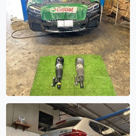
ช่วงล่างและเบรก
BMW Series 7 G12 เปลี่ยนโช๊คอัพถุง
ลมคู่หน้า แก้ไขปัญหาระบบช่วงล่าง
ทรุดและรถมีอาการเอียง