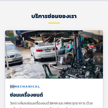
บริการซ่อมของเรา
settings_input_component
MECHANICAL
ซ่อมเครื่องยนต์
วิเคราะห์และซ่อมเครื่องยนต์ BMW และ MINI ทุกอาการ ด้วย