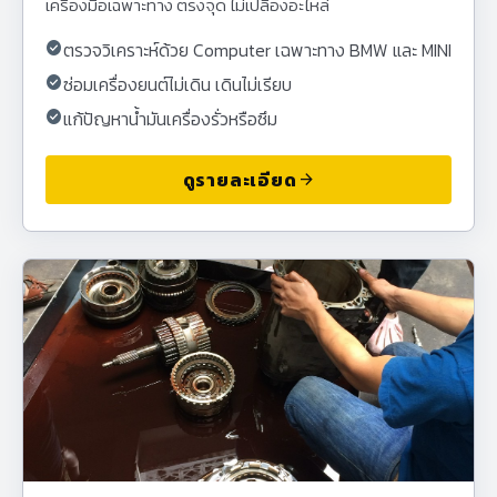
เครื่องมือเฉพาะทาง ตรงจุด ไม่เปลืองอะไหล่
check_circle
ตรวจวิเคราะห์ด้วย Computer เฉพาะทาง BMW และ MINI
check_circle
ซ่อมเครื่องยนต์ไม่เดิน เดินไม่เรียบ
check_circle
แก้ปัญหาน้ำมันเครื่องรั่วหรือซึม
ดูรายละเอียด
arrow_forward