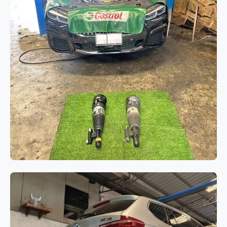
ช่วงล่างและเบรก
BMW Series 7 G12 เปลี่ยนโช๊คอัพถุง
ลมคู่หน้า แก้ไขปัญหาระบบช่วงล่าง
ทรุดและรถมีอาการเอียง