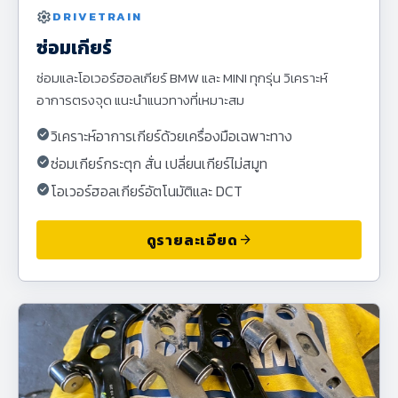
settings
DRIVETRAIN
ซ่อมเกียร์
ซ่อมและโอเวอร์ฮอลเกียร์ BMW และ MINI ทุกรุ่น วิเคราะห์
อาการตรงจุด แนะนำแนวทางที่เหมาะสม
check_circle
วิเคราะห์อาการเกียร์ด้วยเครื่องมือเฉพาะทาง
check_circle
ซ่อมเกียร์กระตุก สั่น เปลี่ยนเกียร์ไม่สมูท
check_circle
โอเวอร์ฮอลเกียร์อัตโนมัติและ DCT
ดูรายละเอียด
arrow_forward