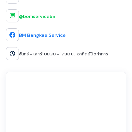
chat
@bomservice65
BM Bangkae Service
schedule
จันทร์ – เสาร์: 08:30 – 17:30 น. | อาทิตย์ปิดทำการ