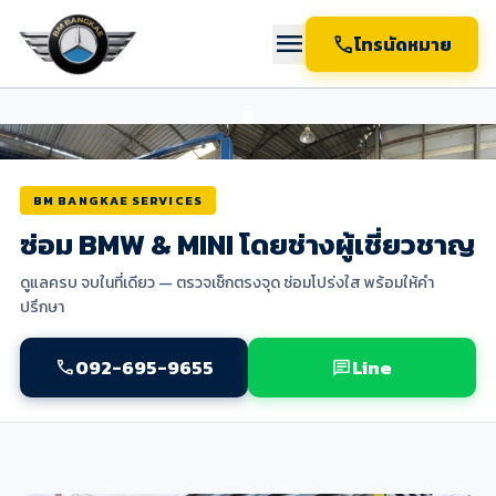
menu
call
โทรนัดหมาย
BM BANGKAE SERVICES
ซ่อม BMW & MINI โดยช่างผู้เชี่ยวชาญ
ดูแลครบ จบในที่เดียว — ตรวจเช็กตรงจุด ซ่อมโปร่งใส พร้อมให้คำ
ปรึกษา
092-695-9655
Line
call
chat