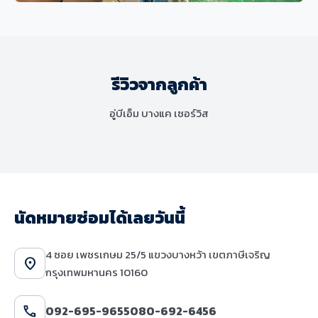
ช่วงล่างและเบรก
MINI Cooper S F56 เปลี่ยนโช๊คอัพและ
ชุดยางกันกระแทก แก้ไขปัญหาระบบ
รีวิวจากลูกค้า
ช่วงล่างมีเสียงดังและเสื่อมสภาพ
อู่บีเอ็ม บางแค เซอร์วิส
นัดหมายซ่อมได้เลยวันนี้
4 ซอย เพชรเกษม 25/5 แขวงบางหว้า เขตภาษีเจริญ
location_on
กรุงเทพมหานคร 10160
call
092-695-9655
080-692-6456