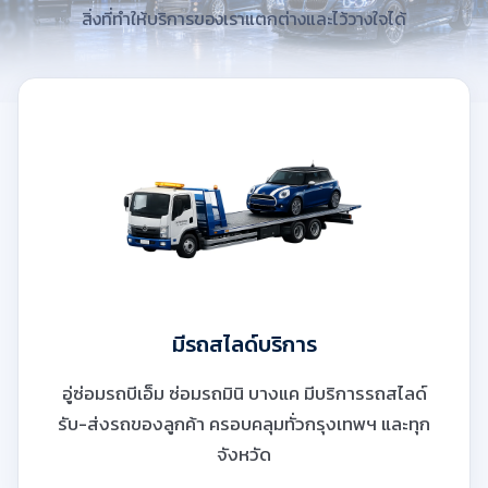
สิ่งที่ทำให้บริการของเราแตกต่างและไว้วางใจได้
มีรถสไลด์บริการ
อู่ซ่อมรถบีเอ็ม ซ่อมรถมินิ บางแค มีบริการรถสไลด์
รับ-ส่งรถของลูกค้า ครอบคลุมทั่วกรุงเทพฯ และทุก
จังหวัด