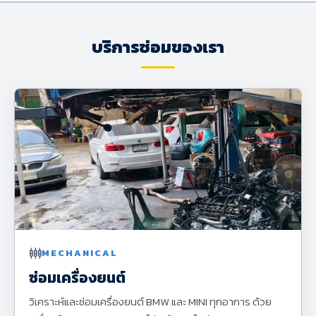
บริการซ่อมของเรา
settings_input_component
MECHANICAL
ซ่อมเครื่องยนต์
วิเคราะห์และซ่อมเครื่องยนต์ BMW และ MINI ทุกอาการ ด้วย