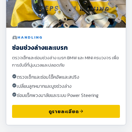
directions_car
HANDLING
ซ่อมช่วงล่างและเบรก
ตรวจเช็กและซ่อมช่วงล่าง เบรก BMW และ MINI ครบวงจร เพื่อ
การขับขี่ที่นุ่มนวลและปลอดภัย
check_circle
ตรวจเช็กและซ่อมโช๊คอัพและสปริง
check_circle
เปลี่ยนลูกหมากและบูชช่วงล่าง
check_circle
ซ่อมแร็คพวงมาลัยและระบบ Power Steering
ดูรายละเอียด
arrow_forward