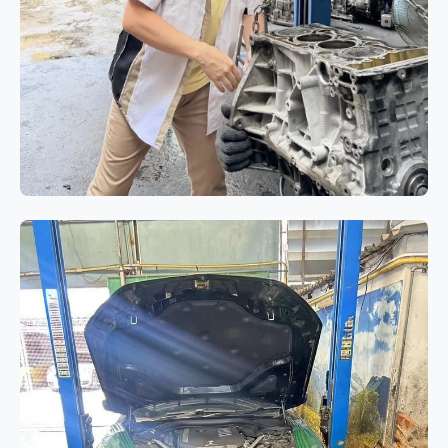
เครื่องยนต์
BMW 320i E90 โอเวอร์ฮอล
เครื่องยนต์ N46 แก้ปัญหาอาการกิน
น้ำมันเครื่องและควันขาว
BMW 320i