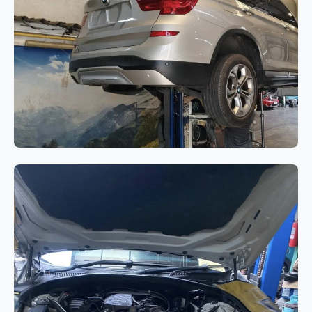
BMW Series 7 G12
เกียร์
BMW X3 F25 ไฟ Drivetrain
Warning แสดงผล พร้อมอาการเสียง
ดังจากระบบขับเคลื่อน 4 ล้อ (xDrive)