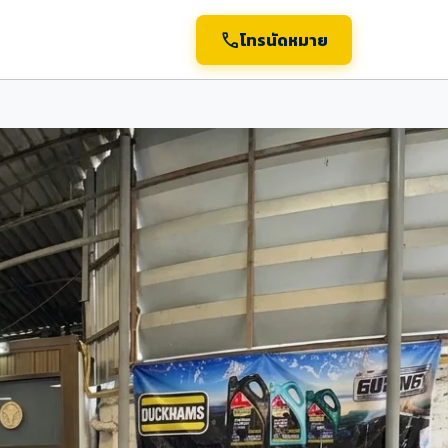
call
โทรนัดหมาย