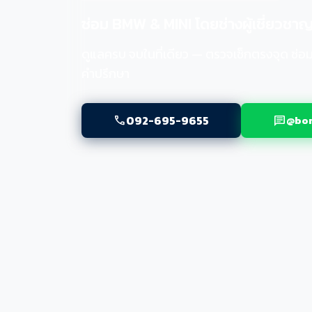
ซ่อม BMW & MINI โดยช่างผู้เชี่ยวชา
ดูแลครบ จบในที่เดียว — ตรวจเช็กตรงจุด ซ่อม
คำปรึกษา
092-695-9655
@bom
call
chat