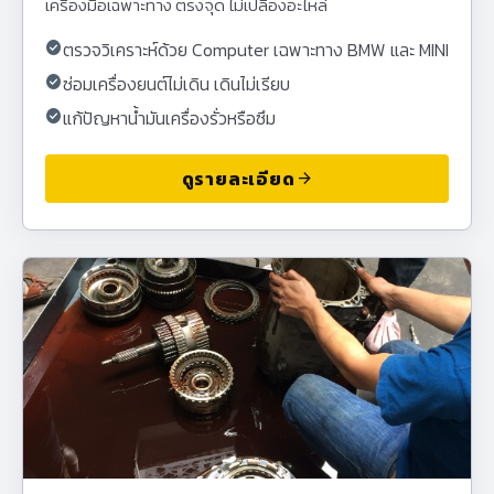
เครื่องมือเฉพาะทาง ตรงจุด ไม่เปลืองอะไหล่
check_circle
ตรวจวิเคราะห์ด้วย Computer เฉพาะทาง BMW และ MINI
check_circle
ซ่อมเครื่องยนต์ไม่เดิน เดินไม่เรียบ
check_circle
แก้ปัญหาน้ำมันเครื่องรั่วหรือซึม
ดูรายละเอียด
arrow_forward