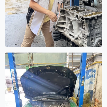
เครื่องยนต์
BMW 320i E90 โอเวอร์ฮอล
เครื่องยนต์ N46 แก้ปัญหาอาการกิน
น้ำมันเครื่องและควันขาว
BMW 320i