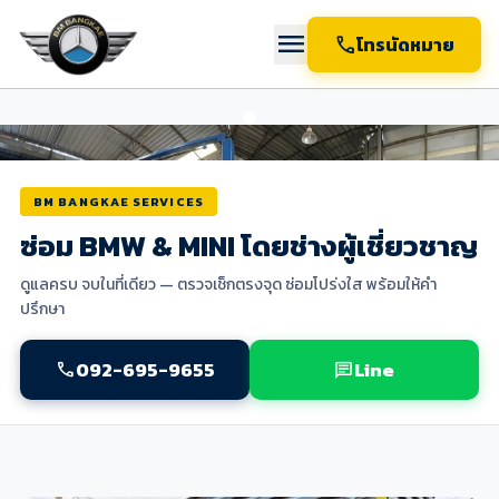
menu
call
โทรนัดหมาย
BM BANGKAE SERVICES
ซ่อม BMW & MINI โดยช่างผู้เชี่ยวชาญ
ดูแลครบ จบในที่เดียว — ตรวจเช็กตรงจุด ซ่อมโปร่งใส พร้อมให้คำ
ปรึกษา
092-695-9655
Line
call
chat