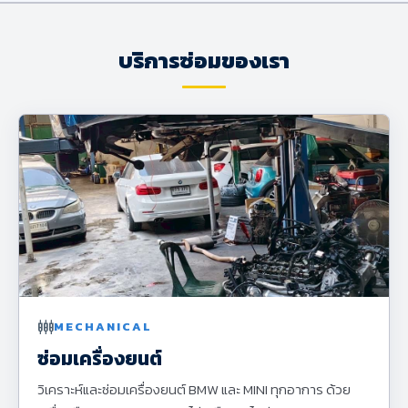
บริการซ่อมของเรา
settings_input_component
MECHANICAL
ซ่อมเครื่องยนต์
วิเคราะห์และซ่อมเครื่องยนต์ BMW และ MINI ทุกอาการ ด้วย