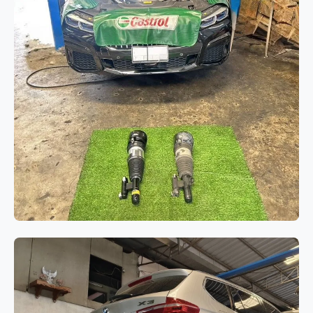
ช่วงล่างและเบรก
BMW Series 7 G12 เปลี่ยนโช๊คอัพถุง
ลมคู่หน้า แก้ไขปัญหาระบบช่วงล่าง
ทรุดและรถมีอาการเอียง