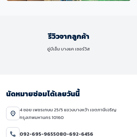
ช่วงล่างและเบรก
MINI Cooper S F56 เปลี่ยนโช๊คอัพและ
ชุดยางกันกระแทก แก้ไขปัญหาระบบ
รีวิวจากลูกค้า
ช่วงล่างมีเสียงดังและเสื่อมสภาพ
อู่บีเอ็ม บางแค เซอร์วิส
นัดหมายซ่อมได้เลยวันนี้
4 ซอย เพชรเกษม 25/5 แขวงบางหว้า เขตภาษีเจริญ
location_on
กรุงเทพมหานคร 10160
call
092-695-9655
080-692-6456