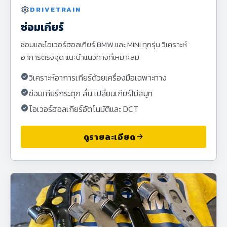
settings
DRIVETRAIN
ซ่อมเกียร์
ซ่อมและโอเวอร์ฮอลเกียร์ BMW และ MINI ทุกรุ่น วิเคราะห์
อาการตรงจุด แนะนำแนวทางที่เหมาะสม
check_circle
วิเคราะห์อาการเกียร์ด้วยเครื่องมือเฉพาะทาง
check_circle
ซ่อมเกียร์กระตุก สั่น เปลี่ยนเกียร์ไม่สมูท
check_circle
โอเวอร์ฮอลเกียร์อัตโนมัติและ DCT
ดูรายละเอียด
arrow_forward