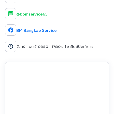
chat
@bomservice65
BM Bangkae Service
schedule
จันทร์ – เสาร์: 08:30 – 17:30 น. | อาทิตย์ปิดทำการ