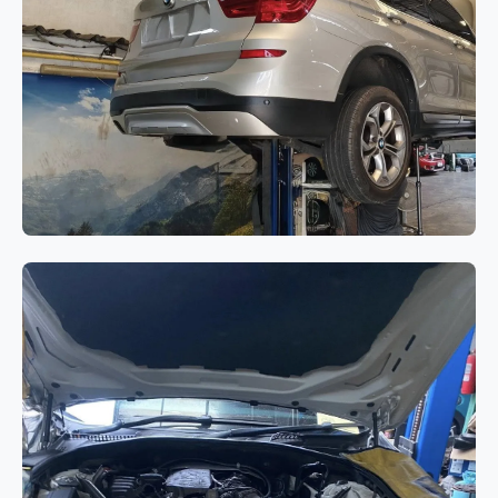
BMW Series 7 G12
เกียร์
BMW X3 F25 ไฟ Drivetrain
Warning แสดงผล พร้อมอาการเสียง
ดังจากระบบขับเคลื่อน 4 ล้อ (xDrive)