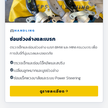
directions_car
HANDLING
ซ่อมช่วงล่างและเบรก
ตรวจเช็กและซ่อมช่วงล่าง เบรก BMW และ MINI ครบวงจร เพื่อ
การขับขี่ที่นุ่มนวลและปลอดภัย
check_circle
ตรวจเช็กและซ่อมโช๊คอัพและสปริง
check_circle
เปลี่ยนลูกหมากและบูชช่วงล่าง
check_circle
ซ่อมแร็คพวงมาลัยและระบบ Power Steering
ดูรายละเอียด
arrow_forward